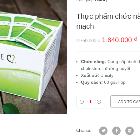
Thực phẩm chức năng
mạch
1.840.000
₫
2.750.000
₫
Chức năng:
Cung cấp dinh dư
cholesterol, đường huyết.
Xuất xứ:
Unicity
Quy cách:
60 gói/Hộp
ADD TO CA
Chia sẻ: