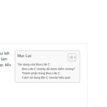
sự kết
Mục Lục
p làm
p, tiểu
Tác dụng của Bios Life C:
Bios Life C Unicity đã được kiểm chứng?
Thành phần trong Bios Life C:
Cách sử dụng Bio C Unicity hiệu quả: