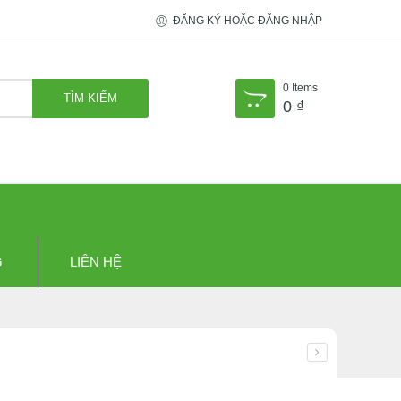
ĐĂNG KÝ HOẶC ĐĂNG NHẬP
0
Items
0
₫
G
LIÊN HỆ