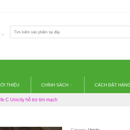
Search
here
IỚI THIỆU
CHÍNH SÁCH
CÁCH ĐẶT HÀN
e C Unicity hỗ trợ tim mạch
Category:
Unicity