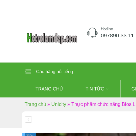
Hotline
097890.33.11
Các hãng nổi tiếng
TRANG CHỦ
TIN TỨC
G
Trang chủ
»
Unicity
»
Thực phẩm chức năng Bios Lif
-33%