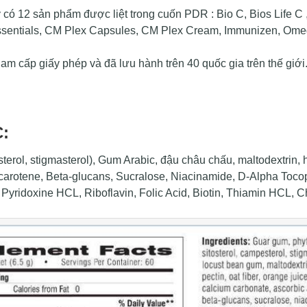
có 12 sản phẩm được liệt trong cuốn PDR : Bio C, Bios Life C , 
Essentials, CM Plex Capsules, CM Plex Cream, Immunizen, Omega
 cấp giấy phép và đã lưu hành trên 40 quốc gia trên thế giới
C:
sterol, stigmasterol), Gum Arabic, đậu châu chấu, maltodextrin,
a-carotene, Beta-glucans, Sucralose, Niacinamide, D-Alpha Toco
Pyridoxine HCL, Riboflavin, Folic Acid, Biotin, Thiamin HCL, 