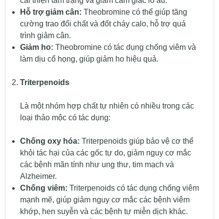
cải thiện tâm trạng và giảm cảm giác lo âu.
Hỗ trợ giảm cân:
Theobromine có thể giúp tăng
cường trao đổi chất và đốt cháy calo, hỗ trợ quá
trình giảm cân.
Giảm ho:
Theobromine có tác dụng chống viêm và
làm dịu cổ họng, giúp giảm ho hiệu quả.
Triterpenoids
Là một nhóm hợp chất tự nhiên có nhiều trong các
loại thảo mộc có tác dụng:
Chống oxy hóa:
Triterpenoids giúp bảo vệ cơ thể
khỏi tác hại của các gốc tự do, giảm nguy cơ mắc
các bệnh mãn tính như ung thư, tim mạch và
Alzheimer.
Chống viêm:
Triterpenoids có tác dụng chống viêm
mạnh mẽ, giúp giảm nguy cơ mắc các bệnh viêm
khớp, hen suyễn và các bệnh tự miễn dịch khác.