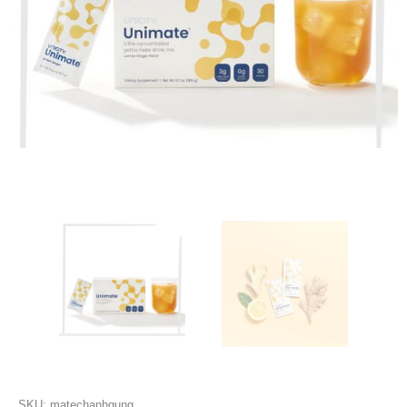
SKU:
matechanhgung