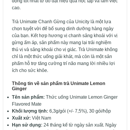
động tốt nhất từ đó đạt hiệu quả học tập và làm việc
cao.
Trà Unimate Chanh Gừng của Unicity là một lựa
chọn tuyệt vời để bổ sung dinh dưỡng hàng ngày
của bạn. Kết hợp hương vị chanh sảng khoái với vị
gừng ấm áp, sản phẩm này mang lại trải nghiệm
thú vị và sảng khoái cho vị giác. Trà Unimate không
chỉ là một thức uống giải khát, mà còn là một sản
phẩm hỗ trợ tăng cường trí não mang lời nhiều lợi
ích cho sức khỏe.
Thông tin về sản phẩm trà Unimate Lemon
Ginger
Tên sản phẩm:
Thức uống Unimate Lemon Ginger
Flavored Mate
Khối lượng tịnh:
6,3g/gói (+/- 7,5%), 30 gói/hộp
Xuất xứ:
Việt Nam
Hạn sử dụng:
24 tháng kể từ ngày sản xuất. Ngày