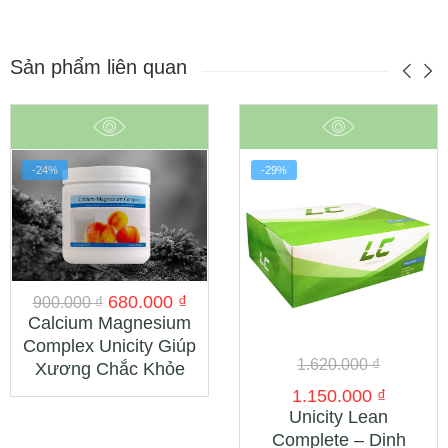
Sản phẩm liên quan
-24%
-29%
680.000
₫
900.000
₫
Calcium Magnesium
Complex Unicity Giúp
1.620.000
₫
Xương Chắc Khỏe
1.150.000
₫
Unicity Lean
Complete – Dinh