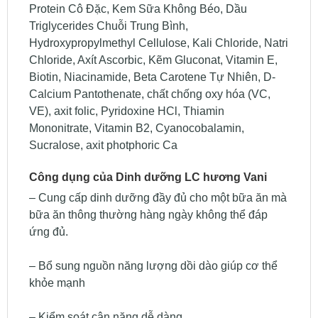
Protein Cô Đặc, Kem Sữa Không Béo, Dầu
Triglycerides Chuỗi Trung Bình,
Hydroxypropylmethyl Cellulose, Kali Chloride, Natri
Chloride, Axít Ascorbic, Kẽm Gluconat, Vitamin E,
Biotin, Niacinamide, Beta Carotene Tự Nhiên, D-
Calcium Pantothenate, chất chống oxy hóa (VC,
VE), axit folic, Pyridoxine HCl, Thiamin
Mononitrate, Vitamin B2, Cyanocobalamin,
Sucralose, axit photphoric Ca
Công dụng của Dinh dưỡng LC hương Vani
– Cung cấp dinh dưỡng đầy đủ cho một bữa ăn mà
bữa ăn thông thường hàng ngày không thể đáp
ứng đủ.
– Bổ sung nguồn năng lượng dồi dào giúp cơ thể
khỏe mạnh
– Kiểm soát cân nặng dễ dàng