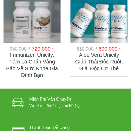
720.000
₫
600.000
₫
950.000
₫
810.000
₫
Immunizen Unicity:
Aloe Vera Unicity
Tấm Lá Chắn Vàng
Giúp Thải Độc Ruột,
Bảo Vệ Sức Khỏe Gia
Giải Độc Cơ Thể
Đình Bạn
Miễn Phí Vận Chuyển
Với đơn trên 1 triệu tại Hà Nội
Thanh Toán Dễ Dàng