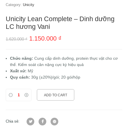
Category:
Unicity
Unicity Lean Complete – Dinh dưỡng
LC hương Vani
1.150.000
₫
1.620.000
₫
Chức năng:
Cung cấp dinh dưỡng, protein thực vật cho cơ
thể. Kiểm soát cân nặng cực kỳ hiệu quả
Xuất xứ:
Mỹ
Quy cách:
30g (±20%)/gói; 20 gói/hộp
ADD TO CART
Chia sẻ: