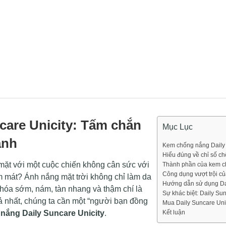
are Unicity: Tấm chắn
Mục Lục
ạnh
Kem chống nắng Daily 
Hiểu đúng về chỉ số ch
 mặt với một cuộc chiến không cân sức với
Thành phần của kem c
Công dụng vượt trội củ
râm mát? Ánh nắng mặt trời không chỉ làm da
Hướng dẫn sử dụng Dai
hóa sớm, nám, tàn nhang và thậm chí là
Sự khác biệt: Daily Su
ả nhất, chúng ta cần một “người bạn đồng
Mua Daily Suncare Uni
nắng Daily Suncare Unicity
.
Kết luận