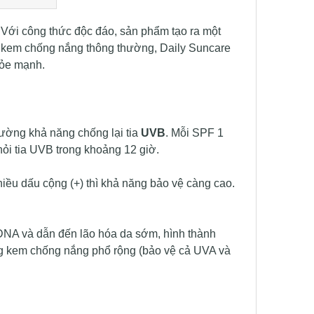
. Với công thức độc đáo, sản phẩm tạo ra một
ại kem chống nắng thông thường, Daily Suncare
hỏe mạnh.
lường khả năng chống lại tia
UVB
. Mỗi SPF 1
ỏi tia UVB trong khoảng 12 giờ.
hiều dấu cộng (+) thì khả năng bảo vệ càng cao.
g DNA và dẫn đến lão hóa da sớm, hình thành
ng kem chống nắng phổ rộng (bảo vệ cả UVA và