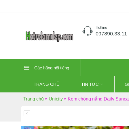
Hotline
097890.33.11
Các hãng nổi tiếng
TRANG CHỦ
TIN TỨC
G
Trang chủ
»
Unicity
»
Kem chống nắng Daily Suncar
-22%