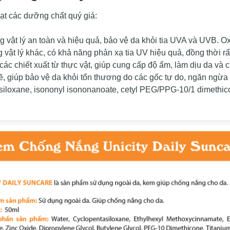
ạt các dưỡng chất quý giá:
ật lý an toàn và hiệu quả, bảo vệ da khỏi tia UVA và UVB. Oxi
ật lý khác, có khả năng phản xạ tia UV hiệu quả, đồng thời rất 
 chiết xuất từ thực vật, giúp cung cấp độ ẩm, làm dịu da và 
 giúp bảo vệ da khỏi tổn thương do các gốc tự do, ngăn ngừa
iloxane, isononyl isononanoate, cetyl PEG/PPG-10/1 dimethicon