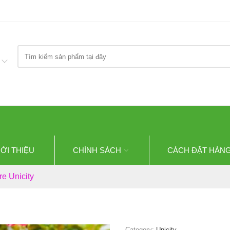
Search
here
IỚI THIỆU
CHÍNH SÁCH
CÁCH ĐẶT HÀN
e Unicity
Category:
Unicity