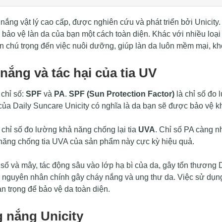
ắng vật lý cao cấp, được nghiên cứu và phát triển bởi Unicity
úp bảo vệ làn da của bạn một cách toàn diện. Khác với nhiều lo
n chú trọng đến việc nuôi dưỡng, giúp làn da luôn mềm mại, k
nắng và tác hại của tia UV
chỉ số:
SPF
và
PA
.
SPF (Sun Protection Factor)
là chỉ số đo 
a Daily Suncare Unicity có nghĩa là da bạn sẽ được bảo vệ kh
 chỉ số đo lường khả năng chống lại tia
UVA
. Chỉ số PA càng n
 năng chống tia UVA của sản phẩm này cực kỳ hiệu quả.
a sổ và mây, tác động sâu vào lớp hạ bì của da, gây tổn thươn
à nguyên nhân chính gây cháy nắng và ung thư da. Việc sử dụ
n trọng để bảo vệ da toàn diện.
 nắng Unicity