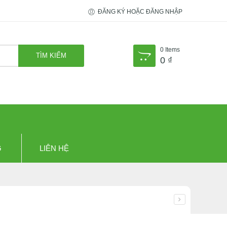
ĐĂNG KÝ HOẶC ĐĂNG NHẬP
0
Items
0
₫
G
LIÊN HỆ