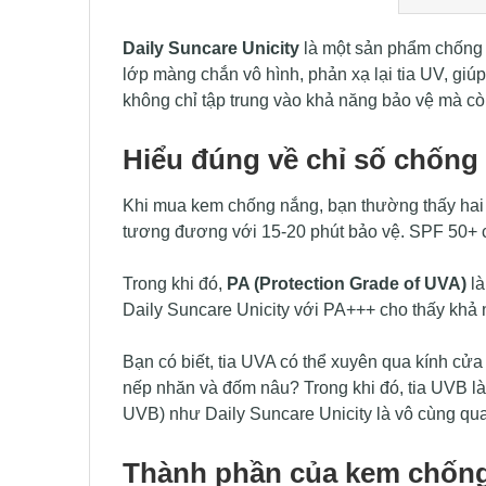
Daily Suncare Unicity
là một sản phẩm chống n
lớp màng chắn vô hình, phản xạ lại tia UV, gi
không chỉ tập trung vào khả năng bảo vệ mà cò
Hiểu đúng về chỉ số chống 
Khi mua kem chống nắng, bạn thường thấy hai 
tương đương với 15-20 phút bảo vệ. SPF 50+ củ
Trong khi đó,
PA (Protection Grade of UVA)
là
Daily Suncare Unicity với PA+++ cho thấy khả
Bạn có biết, tia UVA có thể xuyên qua kính cử
nếp nhăn và đốm nâu? Trong khi đó, tia UVB l
UVB) như Daily Suncare Unicity là vô cùng qua
Thành phần của kem chống