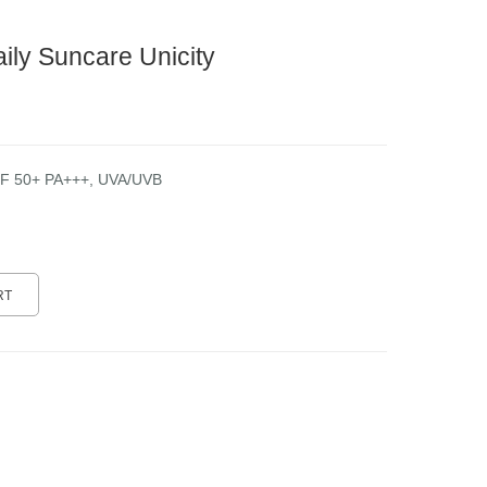
ly Suncare Unicity
F 50+ PA+++, UVA/UVB
RT