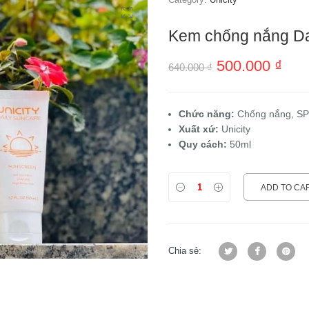
Kem chống nắng Dai
500.000
₫
640.000
₫
Chức năng:
Chống nắng, SP
Xuất xứ:
Unicity
Quy cách:
50ml
ADD TO CA
Chia sẻ: