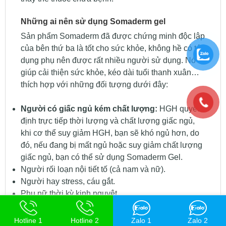
Những ai nên sử dụng Somaderm gel
Sản phẩm Somaderm đã được chứng minh độc lập
của bên thứ ba là tốt cho sức khỏe, không hề có tác
dụng phụ nên được rất nhiều người sử dụng. Nó
giúp cải thiện sức khỏe, kéo dài tuổi thanh xuân…
thích hợp với những đối tượng dưới đây:
Người có giấc ngủ kém chất lượng:
HGH quyết
định trực tiếp thời lượng và chất lượng giấc ngủ,
khi cơ thể suy giảm HGH, bạn sẽ khó ngủ hơn, do
đó, nếu đang bị mất ngủ hoặc suy giảm chất lượng
giấc ngủ, bạn có thể sử dụng Somaderm Gel.
Người rối loạn nội tiết tố (cả nam và nữ).
Người hay stress, cáu gắt.
Phụ nữ thời kỳ kinh nguyệt.
Người có sức khỏe kém, thường xuyên đau ốm.
Người trưởng thành trên 18 tuổi, đặc biệt là người
Hotline 1
Hotline 2
Zalo 1
Zalo 2