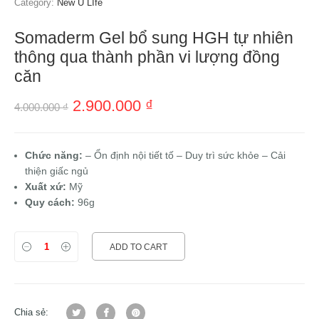
Category:
New U LIfe
Somaderm Gel bổ sung HGH tự nhiên
thông qua thành phần vi lượng đồng
căn
2.900.000
₫
4.000.000
₫
Chức năng:
– Ổn định nội tiết tố – Duy trì sức khỏe – Cải
thiện giấc ngủ
Xuất xứ:
Mỹ
Quy cách:
96g
ADD TO CART
Chia sẻ: