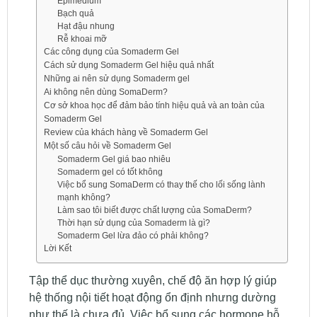
Epimedium
Bạch quả
Hạt đậu nhung
Rễ khoai mỡ
Các công dụng của Somaderm Gel
Cách sử dụng Somaderm Gel hiệu quả nhất
Những ai nên sử dụng Somaderm gel
Ai không nên dùng SomaDerm?
Cơ sở khoa học để đảm bảo tính hiệu quả và an toàn của
Somaderm Gel
Review của khách hàng về Somaderm Gel
Một số câu hỏi về Somaderm Gel
Somaderm Gel giá bao nhiêu
Somaderm gel có tốt không
Việc bổ sung SomaDerm có thay thế cho lối sống lành
mạnh không?
Làm sao tôi biết được chất lượng của SomaDerm?
Thời hạn sử dụng của Somaderm là gì?
Somaderm Gel lừa đảo có phải không?
Lời Kết
Tập thể dục thường xuyên, chế độ ăn hợp lý giúp
hệ thống nội tiết hoạt động ổn định nhưng dường
như thế là chưa đủ. Việc bổ sung các hormone hỗ