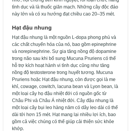
tình dục và là thuốc giãn mạch. Những cây độc đáo
này lớn và có xu hướng đạt chiều cao 20–35 mét.
Hạt đậu nhung
Hạt đậu nhung là một nguồn L-dopa phong phú và
các chất chuyển hóa của nó, bao gồm epinephrine
và norepinephrine. Sự gia tăng nồng độ dopamine
trong não sau khi bổ sung Mucuna Pruriens có thể
hỗ trợ kích hoạt hành vi tình dục cũng như tăng
nồng độ testosterone trong huyết tương. Mucuna
Pruriens hoặc Hạt đậu nhung, còn được gọi là me
khỉ, cowage, cowitch, lacuna bean và Lyon bean, là
một loại cây họ đậu nhiệt đới có nguồn gốc từ
Châu Phi và Châu Á nhiệt đới. Cây đậu nhung là
một loại cây bụi leo hàng năm có dây leo dài có thể
dài tới hơn 15 mét. Hạt mang lại nhiều lợi ích, bao
gồm cả việc chúng có thể giúp cải thiện sức khỏe
khớp.