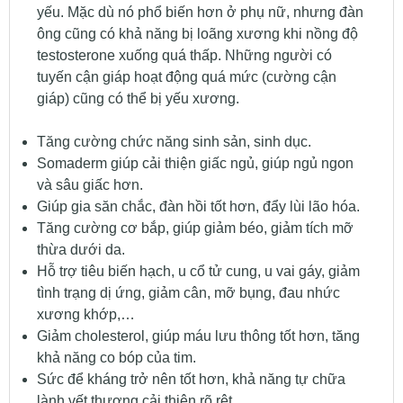
yếu. Mặc dù nó phổ biến hơn ở phụ nữ, nhưng đàn
ông cũng có khả năng bị loãng xương khi nồng độ
testosterone xuống quá thấp. Những người có
tuyến cận giáp hoạt động quá mức (cường cận
giáp) cũng có thể bị yếu xương.
Tăng cường chức năng sinh sản, sinh dục.
Somaderm giúp cải thiện giấc ngủ, giúp ngủ ngon
và sâu giấc hơn.
Giúp gia săn chắc, đàn hồi tốt hơn, đẩy lùi lão hóa.
Tăng cường cơ bắp, giúp giảm béo, giảm tích mỡ
thừa dưới da.
Hỗ trợ tiêu biến hạch, u cổ tử cung, u vai gáy, giảm
tình trạng dị ứng, giảm cân, mỡ bụng, đau nhức
xương khớp,…
Giảm cholesterol, giúp máu lưu thông tốt hơn, tăng
khả năng co bóp của tim.
Sức để kháng trở nên tốt hơn, khả năng tự chữa
lành vết thương cải thiện rõ rệt.