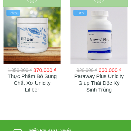
-36%
-28%
870.000
₫
660.000
₫
1.350.000
₫
920.000
₫
Thực Phẩm Bổ Sung
Paraway Plus Unicity
Chất Xơ Unicity
Giúp Thải Độc Ký
Lifiber
Sinh Trùng
Miễn Phí Vận Chuyển