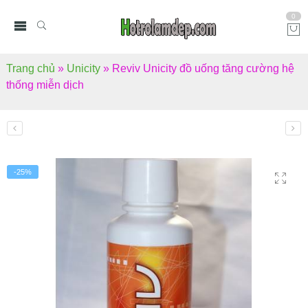
0
Trang chủ
»
Unicity
»
Reviv Unicity đồ uống tăng cường hệ
thống miễn dịch
-25%