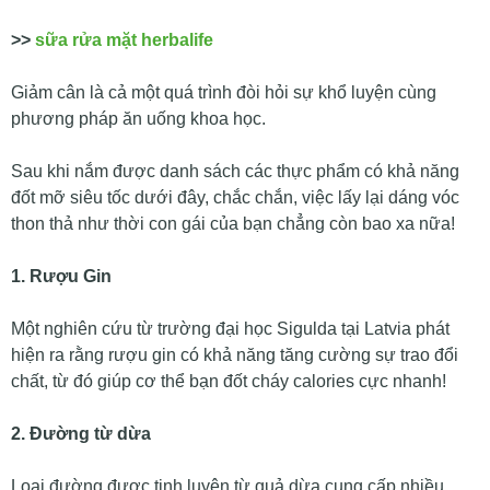
>>
sữa rửa mặt herbalife
Giảm cân là cả một quá trình đòi hỏi sự khổ luyện cùng
phương pháp ăn uống khoa học.
Sau khi nắm được danh sách các thực phẩm có khả năng
đốt mỡ siêu tốc dưới đây, chắc chắn, việc lấy lại dáng vóc
thon thả như thời con gái của bạn chẳng còn bao xa nữa!
1. Rượu Gin
Một nghiên cứu từ trường đại học Sigulda tại Latvia phát
hiện ra rằng rượu gin có khả năng tăng cường sự trao đổi
chất, từ đó giúp cơ thể bạn đốt cháy calories cực nhanh!
2. Đường từ dừa
Loại đường được tinh luyện từ quả dừa cung cấp nhiều