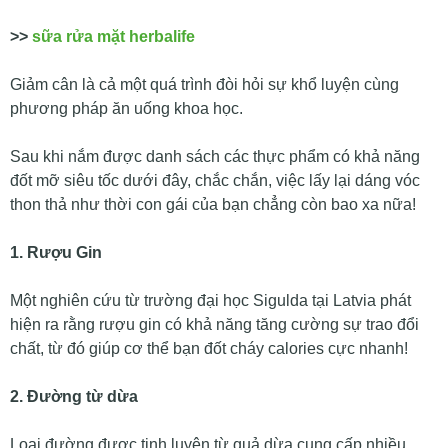
>>
sữa rửa mặt herbalife
Giảm cân là cả một quá trình đòi hỏi sự khổ luyện cùng
phương pháp ăn uống khoa học.
Sau khi nắm được danh sách các thực phẩm có khả năng
đốt mỡ siêu tốc dưới đây, chắc chắn, việc lấy lại dáng vóc
thon thả như thời con gái của bạn chẳng còn bao xa nữa!
1. Rượu Gin
Một nghiên cứu từ trường đại học Sigulda tại Latvia phát
hiện ra rằng rượu gin có khả năng tăng cường sự trao đổi
chất, từ đó giúp cơ thể bạn đốt cháy calories cực nhanh!
2. Đường từ dừa
Loại đường được tinh luyện từ quả dừa cung cấp nhiều