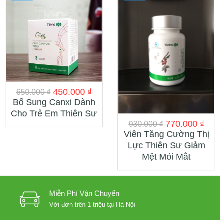
450.000
₫
650.000
₫
Bổ Sung Canxi Dành
Cho Trẻ Em Thiên Sư
770.000
₫
930.000
₫
Viên Tăng Cường Thị
Lực Thiên Sư Giảm
Mệt Mỏi Mắt
Miễn Phí Vận Chuyển
Với đơn trên 1 triệu tại Hà Nội