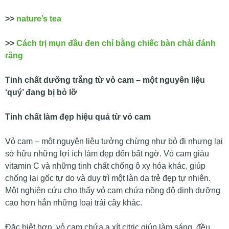
>>
nature’s tea
>>
Cách trị mụn đầu đen chỉ bằng chiếc bàn chải đánh
răng
Tinh chất dưỡng trắng từ vỏ cam – một nguyên liệu
‘quý’ đang bị bỏ lỡ
Tinh chất làm đẹp hiệu quả từ vỏ cam
​Vỏ cam – một nguyên liệu tưởng chừng như bỏ đi nhưng lại
sở hữu những lợi ích làm đẹp đến bất ngờ. Vỏ cam giàu
vitamin C và những tinh chất chống ô xy hóa khác, giúp
chống lại gốc tự do và duy trì một làn da trẻ đẹp tự nhiên.
Một nghiên cứu cho thấy vỏ cam chứa nồng độ dinh dưỡng
cao hơn hẳn những loại trái cây khác.
Đặc biệt hơn, vỏ cam chứa a xít citric giúp làm sáng, đều