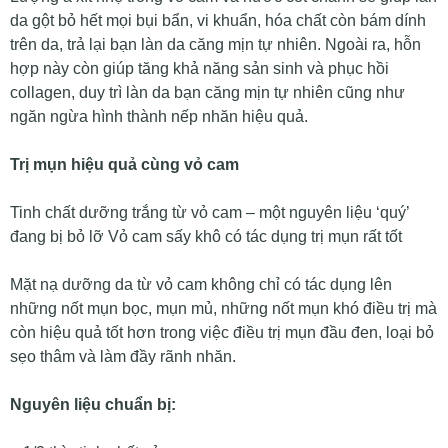
da gột bỏ hết mọi bụi bẩn, vi khuẩn, hóa chất còn bám dính
trên da, trả lại bạn làn da căng mịn tự nhiên. Ngoài ra, hỗn
hợp này còn giúp tăng khả năng sản sinh và phục hồi
collagen, duy trì làn da bạn căng mịn tự nhiên cũng như
ngăn ngừa hình thành nếp nhăn hiệu quả.
Trị mụn hiệu quả cùng vỏ cam
Tinh chất dưỡng trắng từ vỏ cam – một nguyên liệu ‘quý’
đang bị bỏ lỡ Vỏ cam sấy khô có tác dụng trị mụn rất tốt
Mặt nạ dưỡng da từ vỏ cam không chỉ có tác dụng lên
những nốt mụn bọc, mụn mủ, những nốt mụn khó điều trị mà
còn hiệu quả tốt hơn trong việc điều trị mụn đầu đen, loại bỏ
sẹo thâm và làm đầy rãnh nhăn.
Nguyên liệu chuẩn bị: