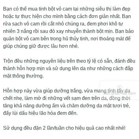
Bạn có thể mua tinh bột vỏ cam tại những siêu thị làm đẹp
hoặc tự thực hiện cho mình bằng cách đơn giản nhất. Bạn
rửa sạch vỏ cam rồi cắt nhỏ chúng ra, đem phơi khô tự
nhiên 3 nắng rồi sau đó xay nhuyễn thành bột mịn. Bạn bảo
quản bột vỏ cam bên trong hũ thủy tinh, nơi thoáng mát để
giúp chúng giữ được lâu hơn nhé.
Trộn đều những nguyên liệu trên theo tỷ lệ có sẵn, đánh đều
thành hỗn hợp mịn và sử dụng lên da như những cách đắp
mặt thông thường.
Hỗn hợp này vừa giúp dưỡng trắng, vừa mang tính tẩy da
Sản phẩm đã xem
chết nhẹ, làm mờ đi những vết sạm đen trên da, đồng thời
tăng khả năng dưỡng ẩm và chăm dưỡng da mặt tươi trẻ,
đẩy lùi dấu hiệu lão hóa đem đến.
Sử dụng đều đặn 2 lần/tuần cho hiệu quả cao nhất nhé!