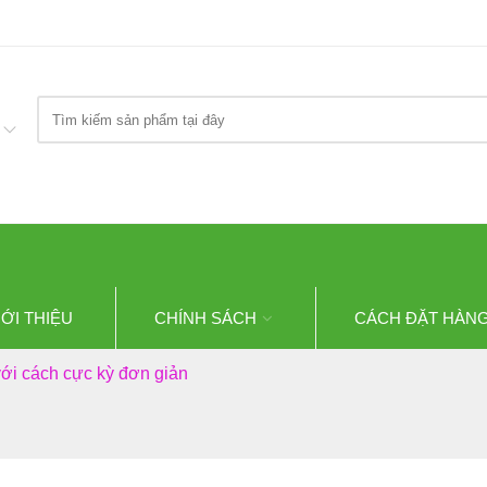
Search
here
IỚI THIỆU
CHÍNH SÁCH
CÁCH ĐẶT HÀN
ới cách cực kỳ đơn giản