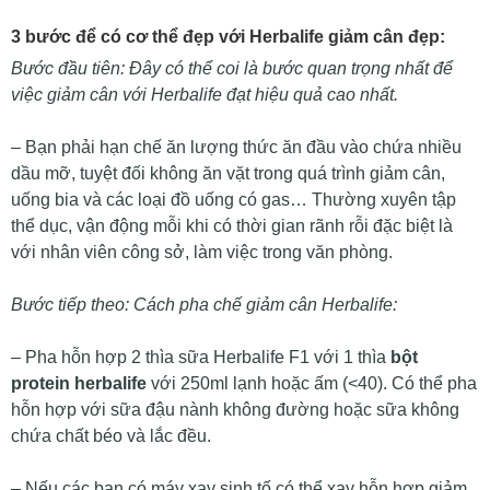
3 bước để có cơ thể đẹp với Herbalife giảm cân đẹp:
Bước đầu tiên: Đây có thể coi là bước quan trọng nhất để
việc giảm cân với Herbalife đạt hiệu quả cao nhất.
– Bạn phải hạn chế ăn lượng thức ăn đầu vào chứa nhiều
dầu mỡ, tuyệt đối không ăn vặt trong quá trình giảm cân,
uống bia và các loại đồ uống có gas… Thường xuyên tập
thể dục, vận động mỗi khi có thời gian rãnh rỗi đặc biệt là
với nhân viên công sở, làm việc trong văn phòng.
Bước tiếp theo: Cách pha chế giảm cân Herbalife:
– Pha hỗn hợp 2 thìa sữa Herbalife F1 với 1 thìa
bột
protein herbalife
với 250ml lạnh hoặc ấm (<40). Có thể pha
hỗn hợp với sữa đậu nành không đường hoặc sữa không
chứa chất béo và lắc đều.
– Nếu các bạn có máy xay sinh tố có thể xay hỗn hợp giảm