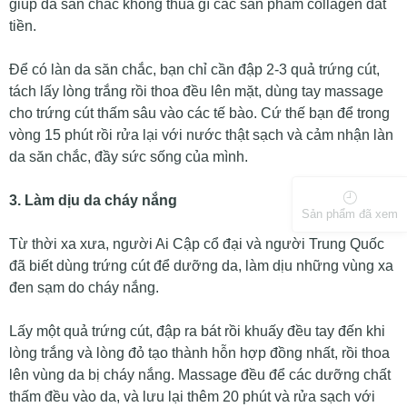
giúp da săn chắc không thua gì các sản phẩm collagen đắt
tiền.
Để có làn da săn chắc, bạn chỉ cần đập 2-3 quả trứng cút,
tách lấy lòng trắng rồi thoa đều lên mặt, dùng tay massage
cho trứng cút thấm sâu vào các tế bào. Cứ thế bạn để trong
vòng 15 phút rồi rửa lại với nước thật sạch và cảm nhận làn
da săn chắc, đầy sức sống của mình.
3. Làm dịu da cháy nắng
Sản phẩm đã xem
Từ thời xa xưa, người Ai Cập cổ đại và người Trung Quốc
đã biết dùng trứng cút để dưỡng da, làm dịu những vùng xa
đen sạm do cháy nắng.
Lấy một quả trứng cút, đập ra bát rồi khuấy đều tay đến khi
lòng trắng và lòng đỏ tạo thành hỗn hợp đồng nhất, rồi thoa
lên vùng da bị cháy nắng. Massage đều để các dưỡng chất
thấm đều vào da, và lưu lại thêm 20 phút và rửa sạch với