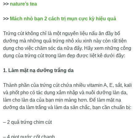
>>
nature’s tea
>>
Mách nhỏ bạn 2 cách trị mụn cực kỳ hiệu quả
Trứng cút không chỉ là một nguyên liệu nấu ăn đầy bổ
dưỡng mà những quả trứng nhỏ xíu xinh này còn rất tiện
dụng cho việc chăm sóc da nữa đấy. Hãy xem những công
dụng của trứng cút trong làm đẹp được liệt kê dưới đây:
1. Làm mặt nạ dưỡng trắng da
Thành phần của trứng cút chứa nhiều vitamin A, E, sắt, kali
và phốt pho có tác dụng xâm nhập và nuôi dưỡng làn da,
làm cho làn da của bạn mịn màng hơn. Để làm mặt nạ
dưỡng da làm trắng và làm da săn chắc, bạn cần chuẩn bị:
– 2 quả trứng chim cút
– 4 giọt nước cốt chanh