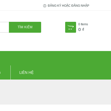
ĐĂNG KÝ HOẶC ĐĂNG NHẬP
0
Items
0
₫
G
LIÊN HỆ