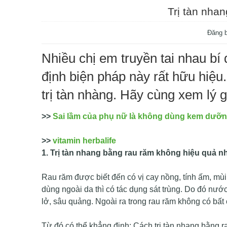
Trị tàn nha
Đăng 
Nhiều chị em truyền tai nhau bí
định biện pháp này rất hữu hiệu
trị tàn nhàng. Hãy cùng xem lý g
>>
Sai lầm của phụ nữ là không dùng kem dưỡ
>>
vitamin herbalife
1. Trị tàn nhang bằng rau răm không hiệu quả nh
Rau răm được biết đến có vị cay nồng, tính ấm, mùi 
dùng ngoài da thì có tác dụng sát trùng. Do đó nước
lở, sâu quảng. Ngoài ra trong rau răm không có bất
Từ đó có thể khẳng định: Cách trị tàn nhang bằng r