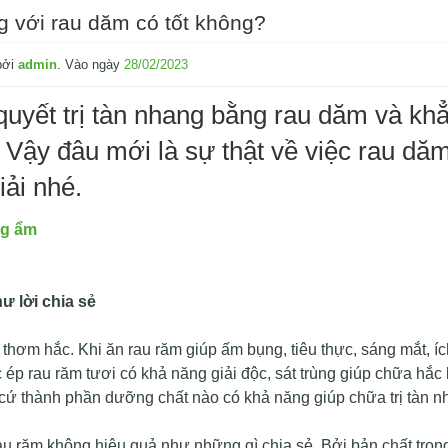
ng với rau dăm có tốt không?
bởi
admin
.
Vào ngày
28/02/2023
 quyết trị tàn nhang bằng rau dăm và kh
. Vậy đâu mới là sự thật về việc rau dă
iải nhé.
ng ẩm
ư lời chia sẻ
thơm hắc. Khi ăn rau răm giúp ấm bụng, tiêu thực, sáng mắt, ích 
 ép rau răm tươi có khả năng giải độc, sát trùng giúp chữa hắc 
 cứ thành phần dưỡng chất nào có khả năng giúp chữa trị tàn n
au răm không hiệu quả như những gì chia sẻ. Bởi bản chất tron