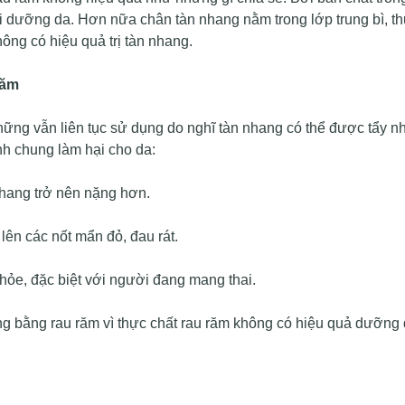
i dưỡng da. Hơn nữa chân tàn nhang nằm trong lớp trung bì, t
ông có hiệu quả trị tàn nhang.
răm
những vẫn liên tục sử dụng do nghĩ tàn nhang có thể được tẩy n
ình chung làm hại cho da:
nhang trở nên nặng hơn.
lên các nốt mẩn đỏ, đau rát.
ỏe, đặc biệt với người đang mang thai.
ang bằng rau răm vì thực chất rau răm không có hiệu quả dưỡng