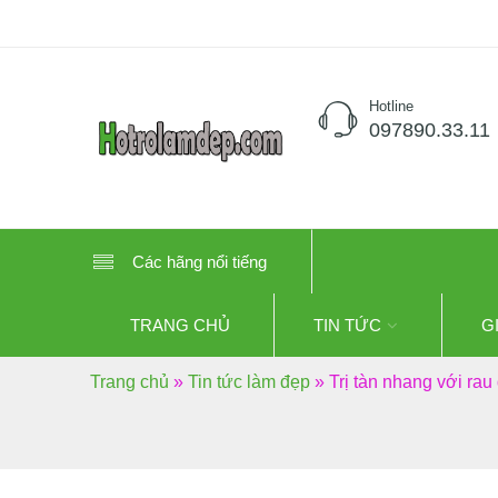
Hotline
097890.33.11
Các hãng nổi tiếng
TRANG CHỦ
TIN TỨC
G
Trang chủ
»
Tin tức làm đẹp
»
Trị tàn nhang với rau