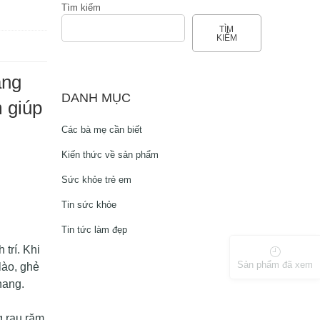
Tìm kiếm
TÌM
KIẾM
ẳng
DANH MỤC
m giúp
Các bà mẹ cần biết
Kiến thức về sản phẩm
Sức khỏe trẻ em
Tin sức khỏe
Tin tức làm đẹp
trí. Khi
Sản phẩm đã xem
lào, ghẻ
hang.
g rau răm