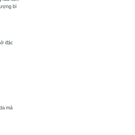
hượng bì
hờ đặc
 da mà