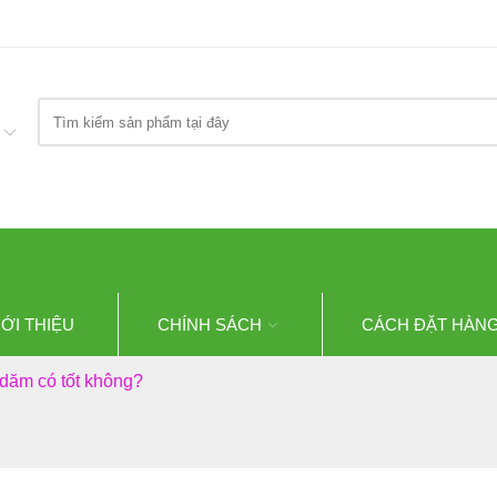
Search
here
IỚI THIỆU
CHÍNH SÁCH
CÁCH ĐẶT HÀN
 dăm có tốt không?